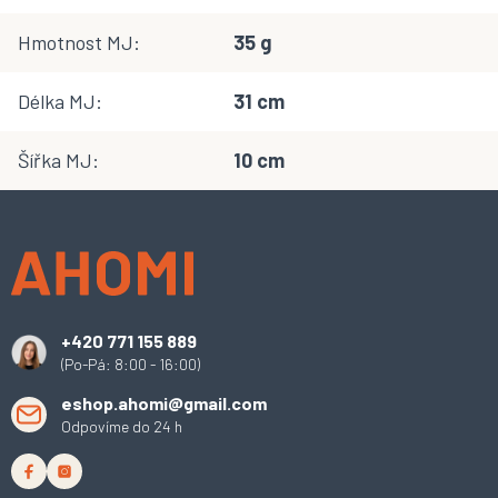
Hmotnost MJ
:
35 g
Délka MJ
:
31 cm
Šířka MJ
:
10 cm
Z
á
p
a
t
í
+420 771 155 889
(Po-Pá: 8:00 - 16:00)
eshop.ahomi@gmail.com
Odpovíme do 24 h