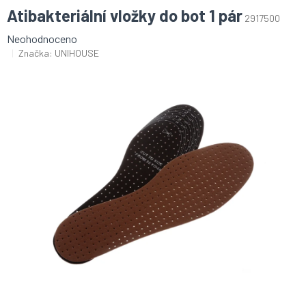
Atibakteriální vložky do bot 1 pár
2917500
Průměrné
Neohodnoceno
hodnocení
Značka:
UNIHOUSE
produktu
je
0,0
z
5
hvězdiček.