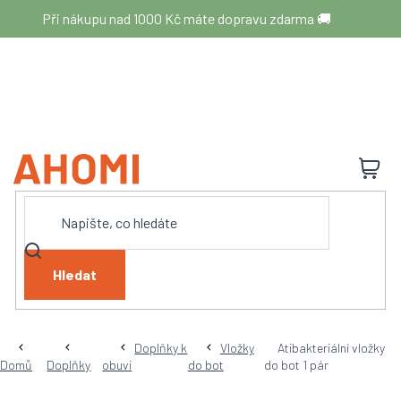
Přejít
Při nákupu nad 1000 Kč máte dopravu zdarma 🚚
na
obsah
N
K
Hledat
Doplňky k
Vložky
Atibakteriální vložky
Domů
Doplňky
obuvi
do bot
do bot 1 pár