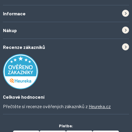
Informace
Zpětný odběr elektrozařízení a baterií
Nákup
Kontakt
Doprava
Tipy do kuchyně
Recenze zákazníků
Odstoupení od smlouvy
Inspirace a trendy
Obchodní podmínky
Domácí vychytávky
Ochrana osobních údajů
O Ahomi
Celkové hodnocení
Přečtěte si recenze ověřených zákazníků z
Heureka.cz
Platba: