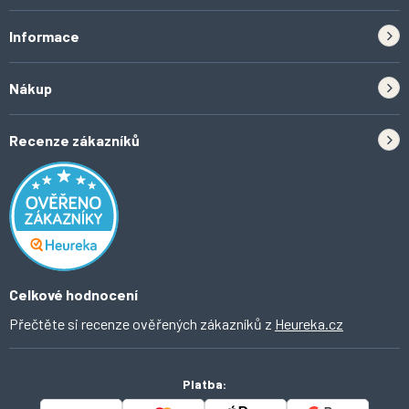
Informace
Zpětný odběr elektrozařízení a baterií
Nákup
Kontakt
Doprava
Tipy do kuchyně
Recenze zákazníků
Odstoupení od smlouvy
Inspirace a trendy
Obchodní podmínky
Domácí vychytávky
Ochrana osobních údajů
O Ahomi
Celkové hodnocení
Přečtěte si recenze ověřených zákazníků z
Heureka.cz
Platba: