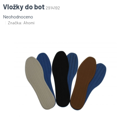
Vložky do bot
2914192
Průměrné
Neohodnoceno
hodnocení
Značka:
Ahomi
produktu
je
0,0
z
5
hvězdiček.