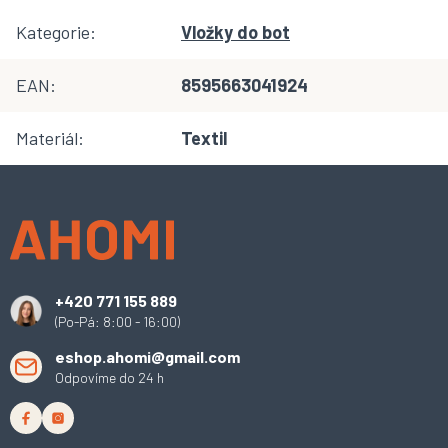
Kategorie
:
Vložky do bot
EAN
:
8595663041924
Materiál
:
Textil
Z
á
p
a
t
í
+420 771 155 889
(Po-Pá: 8:00 - 16:00)
eshop.ahomi@gmail.com
Odpovíme do 24 h