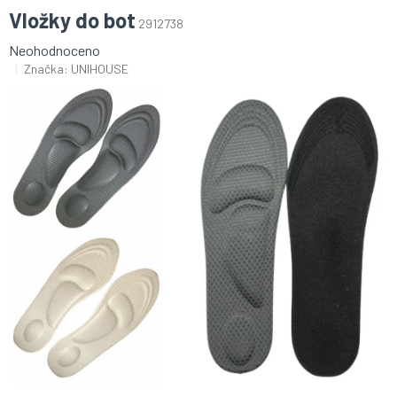
Vložky do bot
2912738
Průměrné
Neohodnoceno
hodnocení
Značka:
UNIHOUSE
produktu
je
0,0
z
5
hvězdiček.