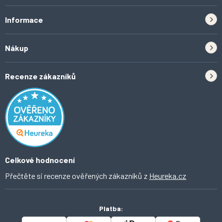
Informace
Zpětný odběr elektrozařízení a baterií
Nákup
Kontakt
Doprava
Tipy do kuchyně
Recenze zákazníků
Odstoupení od smlouvy
Inspirace a trendy
Obchodní podmínky
Domácí vychytávky
Ochrana osobních údajů
O Ahomi
Celkové hodnocení
Přečtěte si recenze ověřených zákazníků z
Heureka.cz
Platba: