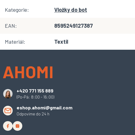
Kategorie
:
Vložky do bot
EAN
:
8595249127387
Materiál
:
Textil
Z
á
p
a
t
í
+420 771 155 889
(Po-Pá: 8:00 - 16:00)
eshop.ahomi@gmail.com
Odpovíme do 24 h