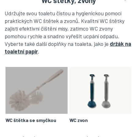
WC štětky, zvony
Udržujte svou toaletu
čistou a hygienickou pomocí
praktických WC štětek a zvonů
. Kvalitní WC štětky
zajistí efektivní čištění mísy, zatímco WC zvony
pomohou rychle a snadno vyřešit ucpání odpadu.
Vyberte také další doplňky na toaleta, jako je
držák na
toaletní papír
.
V
ý
p
i
s
p
r
o
WC štětka se smyčkou
WC zvon
d
u