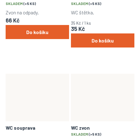
SKLADEM
(>5 KS)
SKLADEM
(>5 KS)
Zvon na odpady.
WC štětka.
66 Kč
Měrná
35 Kč / 1 ks
35 Kč
cena:
Do košíku
Do košíku
WC souprava
WC zvon
Průměrné
SKLADEM
(>5 KS)