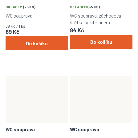
SKLADEM
(>5 KS)
SKLADEM
(>5 KS)
WC souprava.
WC souprava, záchodová
štětka se stojanem.
Měrná
89 Kč / 1 ks
84 Kč
89 Kč
cena:
Do košíku
Do košíku
WC souprava
WC souprava