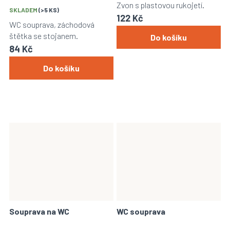
hodnocení
Zvon s plastovou rukojetí.
SKLADEM
(>5 KS)
produktu
122 Kč
je
WC souprava, záchodová
5,0
štětka se stojanem.
Do košíku
z
84 Kč
5
hvězdiček.
Do košíku
Souprava na WC
WC souprava