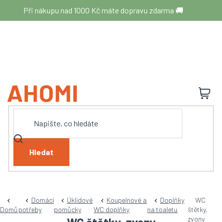
Přejít
Při nákupu nad 1000 Kč máte dopravu zdarma 🚚
na
obsah
N
K
Hledat
Domácí
Úklidové
Koupelnové a
Doplňky
WC
Domů
potřeby
pomůcky
WC doplňky
na toaletu
štětky,
zvony