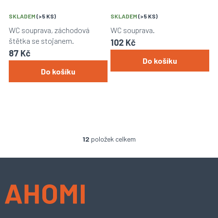
SKLADEM
(>5 KS)
SKLADEM
(>5 KS)
WC souprava, záchodová
WC souprava.
štětka se stojanem.
102 Kč
87 Kč
Do košíku
Do košíku
12
položek celkem
O
v
l
Z
á
á
d
p
a
a
c
t
í
í
p