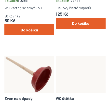
k
SKLADEM
(>5 KS)
SKLADEM
(>5 KS)
t
WC kartáč se smyčkou.
Tlakový čístič odpadů.
ů
125 Kč
Měrná
50 Kč / 1 ks
50 Kč
cena:
Do košíku
Do košíku
Zvon na odpady
WC štětka