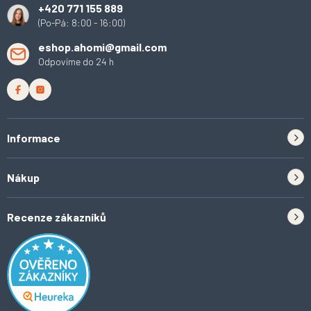
+420 771 155 889
r
(Po-Pá: 8:00 - 16:00)
v
k
eshop.ahomi@gmail.com
y
Odpovíme do 24 h
v
ý
p
i
s
u
Informace
Zpětný odběr elektrozařízení a baterií
Nákup
Kontakt
Doprava
Tipy do kuchyně
Recenze zákazníků
Odstoupení od smlouvy
Inspirace a trendy
Obchodní podmínky
Domácí vychytávky
Ochrana osobních údajů
O Ahomi