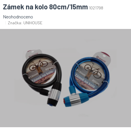
Zámek na kolo 80cm/15mm
1021798
Průměrné
Neohodnoceno
hodnocení
Značka:
UNIHOUSE
produktu
je
0,0
z
5
hvězdiček.