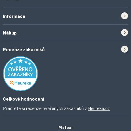
Informace
Zpětný odběr elektrozařízení a baterií
Nákup
Kontakt
Doprava
Tipy do kuchyně
Recenze zákazníků
Odstoupení od smlouvy
Inspirace a trendy
Obchodní podmínky
Domácí vychytávky
Ochrana osobních údajů
O Ahomi
Celkové hodnocení
Přečtěte si recenze ověřených zákazníků z
Heureka.cz
Platba: