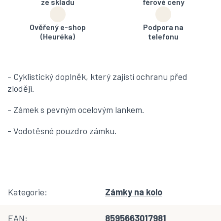
ze skladu
férové ceny
Ověřený e-shop
Podpora na
(Heuréka)
telefonu
- Cyklistický doplněk, který zajistí ochranu před
zloději.
- Zámek s pevným ocelovým lankem.
- Vodotěsné pouzdro zámku.
Kategorie
:
Zámky na kolo
EAN
:
8595663017981