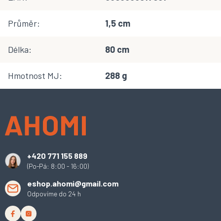
Průměr
:
1,5 cm
Délka
:
80 cm
Hmotnost MJ
:
288 g
Z
á
p
a
t
í
+420 771 155 889
(Po-Pá: 8:00 - 16:00)
eshop.ahomi@gmail.com
Odpovíme do 24 h