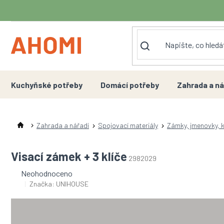
Přejít
na
obsah
Kuchyňské potřeby
Domácí potřeby
Zahrada a ná
Zahrada a nářadí
Spojovací materiály
Zámky, jmenovky, k
Visací zámek + 3 klíče
2982029
Průměrné
Neohodnoceno
hodnocení
Značka:
UNIHOUSE
produktu
je
0,0
z