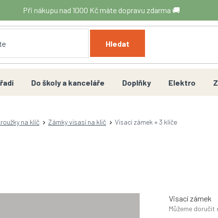
Při nákupu nad 1000 Kč máte dopravu zdarma 🚚
Hledat
řadí
Do školy a kanceláře
Doplňky
Elektro
Z
roužky na klíč
Zámky visasí na klič
Visací zámek + 3 klíče
Visací zámek
Můžeme doručit 