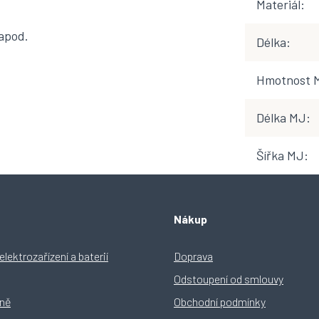
Materiál
:
 apod.
Délka
:
Hmotnost 
Délka MJ
:
Šířka MJ
:
Nákup
lektrozařízení a baterií
Doprava
Odstoupení od smlouvy
yně
Obchodní podmínky