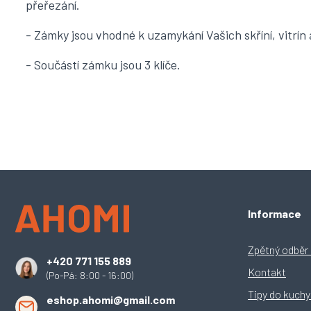
přeřezání.
- Zámky jsou vhodné k uzamykání Vašich skříní, vitrín
- Součástí zámku jsou 3 klíče.
Z
Informace
á
p
a
Zpětný odběr e
+420 771 155 889
t
Kontakt
(Po-Pá: 8:00 - 16:00)
í
Tipy do kuch
eshop.ahomi@gmail.com