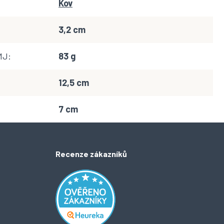
Kov
3,2 cm
MJ
:
83 g
12,5 cm
7 cm
Recenze zákazníků