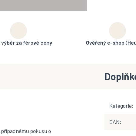
 výběr za férové ceny
Ověřený e-shop (He
Doplňk
Kategorie
:
EAN
:
oti případnému pokusu o