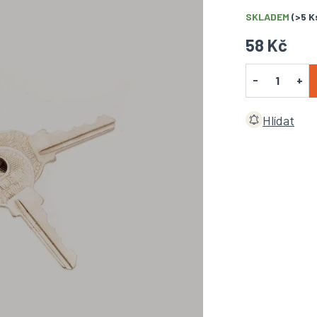
SKLADEM
(>5 K
58 Kč
Hlídat