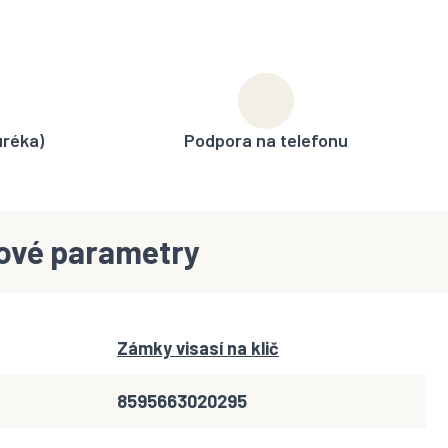
uréka)
Podpora na telefonu
ové parametry
Zámky visasí na klič
8595663020295