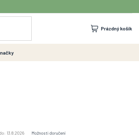
NÁKUPNÍ
Prázdný košík
KOŠÍK
načky
do:
13.8.2026
Možnosti doručení