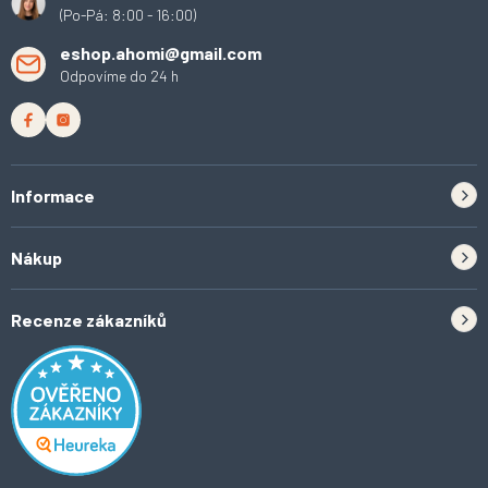
(Po-Pá: 8:00 - 16:00)
eshop.ahomi@gmail.com
Odpovíme do 24 h
Informace
Zpětný odběr elektrozařízení a baterií
Nákup
Kontakt
Doprava
Tipy do kuchyně
Recenze zákazníků
Odstoupení od smlouvy
Inspirace a trendy
Obchodní podmínky
Domácí vychytávky
Ochrana osobních údajů
O Ahomi