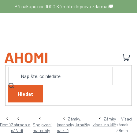
Přejít
Při nákupu nad 1000 Kč máte dopravu zdarma 🚚
na
obsah
N
K
Hledat
Zámky,
Zámky
Visací
Domů
Zahrada a
Spojovací
jmenovky, kroužky
visasí na klič
zámek
nářadí
materiály
na klíč
38mm