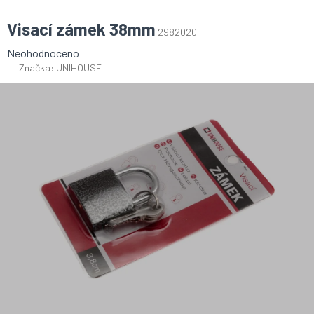
Visací zámek 38mm
2982020
Průměrné
Neohodnoceno
hodnocení
Značka:
UNIHOUSE
produktu
je
0,0
z
5
hvězdiček.