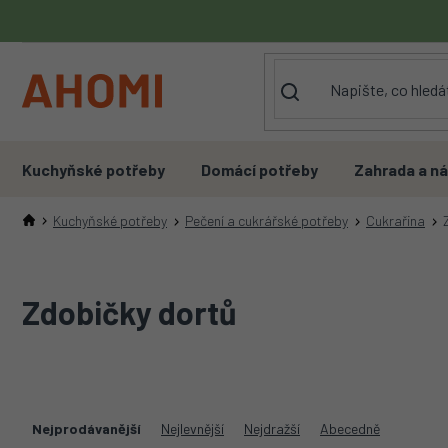
Přejít
na
obsah
Kuchyňské potřeby
Domácí potřeby
Zahrada a ná
Kuchyňské potřeby
Pečení a cukrářské potřeby
Cukrařina
Zdobičky dortů
Ř
a
Nejprodávanější
Nejlevnější
Nejdražší
Abecedně