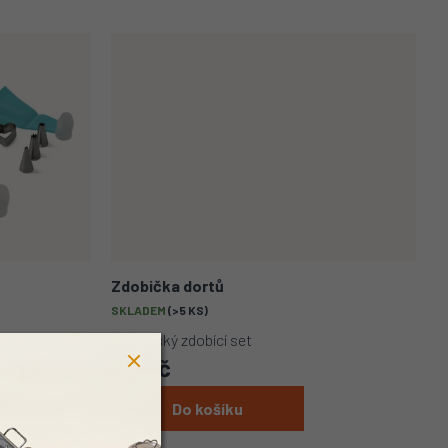
Zdobička dortů
SKLADEM
(>5 KS)
 obsahuje: -
Cukrářský zdobící set
krajovátka -
70 Kč
Do košíku