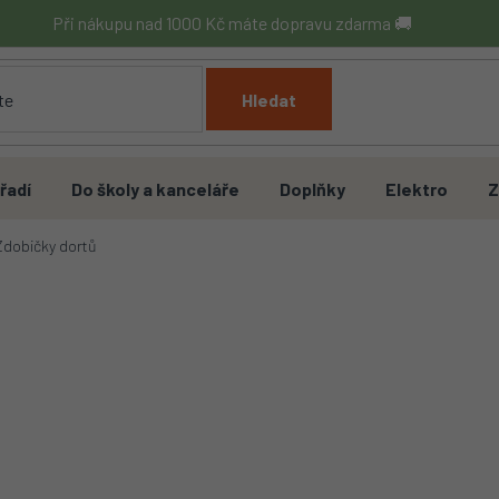
Při nákupu nad 1000 Kč máte dopravu zdarma 🚚
Hledat
řadí
Do školy a kanceláře
Doplňky
Elektro
Z
Zdobičky dortů