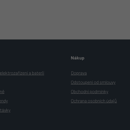
O
v
l
á
d
Nákup
a
c
í
lektrozařízení a baterií
Doprava
p
Odstoupení od smlouvy
r
v
yně
Obchodní podmínky
k
y
rendy
Ochrana osobních údajů
v
távky
ý
p
i
s