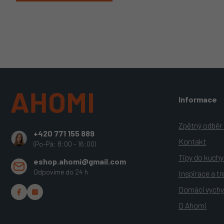
Z
Informace
á
p
a
Zpětný odběr e
+420 771 155 889
t
Kontakt
(Po-Pá: 8:00 - 16:00)
í
Tipy do kuch
eshop.ahomi@gmail.com
Odpovíme do 24 h
Inspirace a t
Domácí vychy
O Ahomi