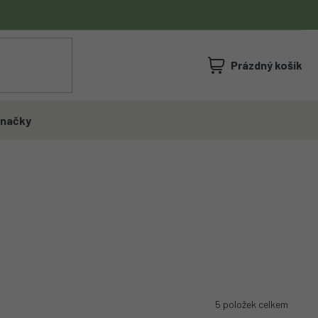
NÁKUPNÍ
Prázdný košík
KOŠÍK
načky
5
položek celkem