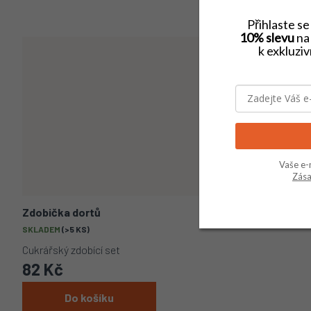
Přihlaste s
10% slevu
na 
k exkluzi
Vaše e-
Zása
Zdobička dortů
SKLADEM
(>5 KS)
Cukrářský zdobící set
82 Kč
Do košíku