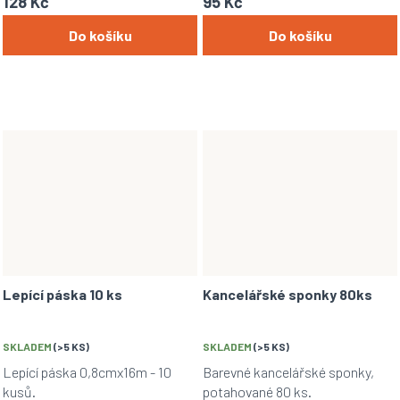
128 Kč
95 Kč
pro druhý stupeň základní školy a
Do košíku
Do košíku
vyšší ročníky.
Lepící páska 10 ks
Kancelářské sponky 80ks
SKLADEM
(>5 KS)
SKLADEM
(>5 KS)
Lepící páska 0,8cmx16m - 10
Barevné kancelářské sponky,
kusů.
potahované 80 ks.