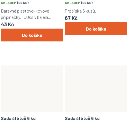
SKLADEM
(>5 KS)
SKLADEM
(>5 KS)
Barevné plastovo-kovové
Propiska 6 kusů.
připínáčky, 100ks v balení,
67 Kč
vhodné pro přichycení papíru či
43 Kč
Do košíku
dokumentů na korek, karton,
Do košíku
apod.
Sada štětců 6 ks
Sada štětců 6 ks