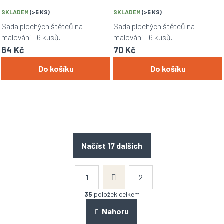
SKLADEM
(>5 KS)
SKLADEM
(>5 KS)
Sada plochých štětců na
Sada plochých štětců na
malování - 6 kusů.
malování - 6 kusů.
64 Kč
70 Kč
Do košíku
Do košíku
Načíst 17 dalších
S
t
1
2
r
O
á
v
35
položek celkem
n
l
k
á
Nahoru
o
d
v