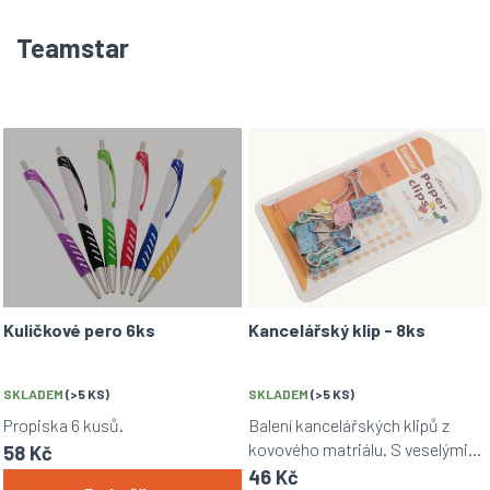
Teamstar
V
ý
p
i
s
p
r
o
d
Kuličkové pero 6ks
Kancelářský klip - 8ks
u
k
SKLADEM
(>5 KS)
SKLADEM
(>5 KS)
t
Propiska 6 kusů.
Balení kancelářských klipů z
ů
kovového matriálu. S veselými
58 Kč
motivy květin a hvězdiček.
46 Kč