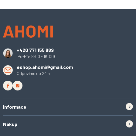
a
á
n
c
Z
í
í
á
p
p
r
a
v
t
k
y
í
v
+420 771 155 889
ý
(Po-Pá: 8:00 - 16:00)
p
i
eshop.ahomi@gmail.com
s
Odpovíme do 24 h
u
Informace
Zpětný odběr elektrozařízení a baterií
Nákup
Kontakt