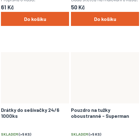
61 Kč
50 Kč
Do košíku
Do košíku
Drátky do sešívačky 24/6
Pouzdro na tužky
1000ks
oboustranné - Superman
SKLADEM
(>5 KS)
SKLADEM
(>5 KS)