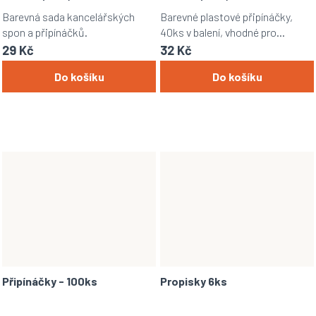
Barevná sada kancelářských
Barevné plastové připínáčky,
spon a připínáčků.
40ks v balení, vhodné pro
přichycení papíru či dokumentů
29 Kč
32 Kč
na korek, karton, apod.
Do košíku
Do košíku
Připínáčky - 100ks
Propisky 6ks