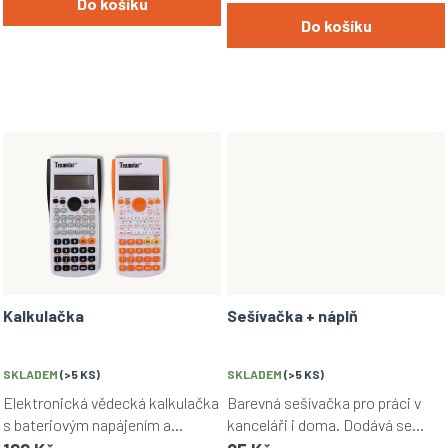
Do košíku
Do košíku
Kalkulačka
Sešívačka + náplň
SKLADEM
(>5 KS)
SKLADEM
(>5 KS)
Elektronická vědecká kalkulačka
Barevná sešívačka pro práci v
s bateriovým napájením a
kanceláři i doma. Dodává se
pokročilými funkcemi. Vhodná
včetně balení náplně.