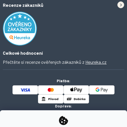
Doprava
Tipy do kuchyně
Recenze zákazníků
Odstoupení od smlouvy
Inspirace a trendy
Obchodní podmínky
Domácí vychytávky
Ochrana osobních údajů
O Ahomi
Celkové hodnocení
Přečtěte si recenze ověřených zákazníků z
Heureka.cz
Platba:
Doprava: