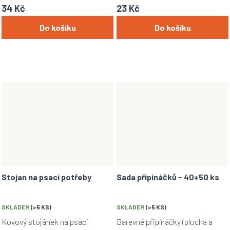
34 Kč
23 Kč
Do košíku
Do košíku
Stojan na psací potřeby
Sada připínáčků - 40+50 ks
SKLADEM
(>5 KS)
SKLADEM
(>5 KS)
Kovový stojánek na psací
Barevné připínáčky (plochá a