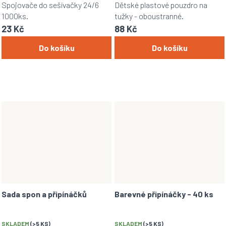
Spojovače do sešívačky 24/6
Dětské plastové pouzdro na
1000ks.
tužky - oboustranné.
23 Kč
88 Kč
Do košíku
Do košíku
Sada spon a připínáčků
Barevné připínáčky - 40 ks
SKLADEM
(>5 KS)
SKLADEM
(>5 KS)