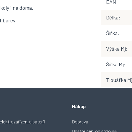
EAN
:
koly i na doma.
Délka
:
t barev.
Šířka
:
Výška Mj
:
Šířka Mj
:
Tloušťka M
Nákup
lektrozařízení a baterií
Doprava
Odstoupení od smlouvy