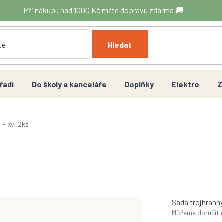
Při nákupu nad 1000 Kč máte dopravu zdarma 🚚
Hledat
řadí
Do školy a kanceláře
Doplňky
Elektro
Z
Fixy 12ks
Sada trojhranný
Můžeme doručit 