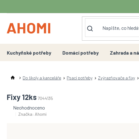
Přejít
na
obsah
Kuchyňské potřeby
Domácí potřeby
Zahrada a ná
Do školy a kanceláře
Psací potřeby
Zvýrazňovače a fixy
Fixy 12ks
7044135
Průměrné
Neohodnoceno
hodnocení
Značka:
Ahomi
produktu
je
0,0
z