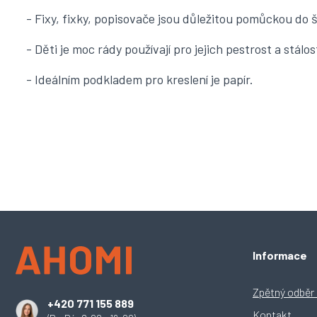
- Fixy, fixky, popisovače jsou důležitou pomůckou do š
- Děti je moc rády používají pro jejich pestrost a stálos
- Ideálním podkladem pro kreslení je papír.
Z
Informace
á
p
a
Zpětný odběr e
+420 771 155 889
t
Kontakt