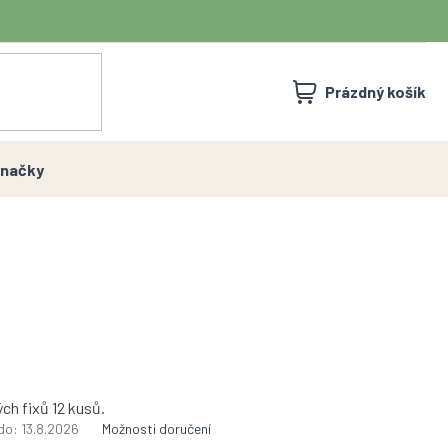
NÁKUPNÍ
Prázdný košík
KOŠÍK
načky
ch fixů 12 kusů.
do:
13.8.2026
Možnosti doručení