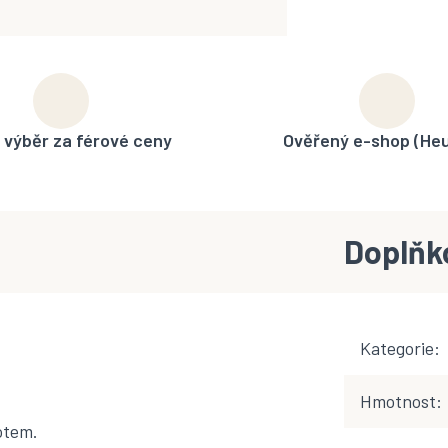
 výběr za férové ceny
Ověřený e-shop (He
Doplňk
Kategorie
:
Hmotnost
:
otem.