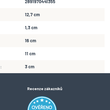
2891970441355
12,7 cm
1,3 cm
16 cm
11 cm
j
:
3 cm
Recenze zákazníků