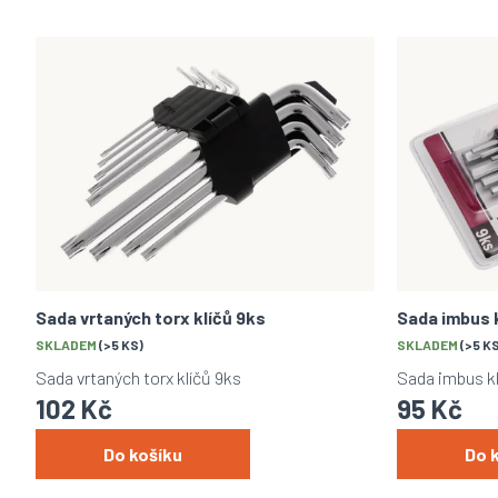
z
e
V
n
ý
í
p
p
i
r
s
o
p
d
r
u
o
k
d
t
u
ů
k
t
Sada vrtaných torx klíčů 9ks
Sada imbus k
ů
SKLADEM
(>5 KS)
SKLADEM
(>5 K
Sada vrtaných torx klíčů 9ks
Sada imbus kl
102 Kč
95 Kč
Do košíku
Do 