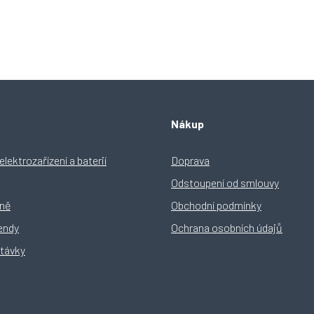
O
v
l
á
d
Nákup
a
c
í
lektrozařízení a baterií
Doprava
p
Odstoupení od smlouvy
r
v
yně
Obchodní podmínky
k
y
rendy
Ochrana osobních údajů
v
távky
ý
p
i
s
u