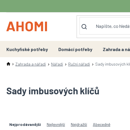
Přejít
na
obsah
Kuchyňské potřeby
Domácí potřeby
Zahrada a ná
Zahrada a nářadí
Nářadí
Ruční nářadí
Sady imbusových kl
Sady imbusových klíčů
Ř
a
Nejprodávanější
Nejlevnější
Nejdražší
Abecedně