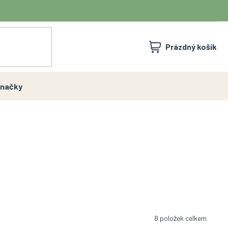
NÁKUPNÍ
Prázdný košík
KOŠÍK
načky
8
položek celkem