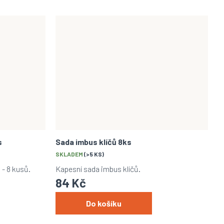
s
Sada imbus klíčů 8ks
SKLADEM
(>5 KS)
 - 8 kusů.
Kapesní sada imbus klíčů.
84 Kč
Do košíku