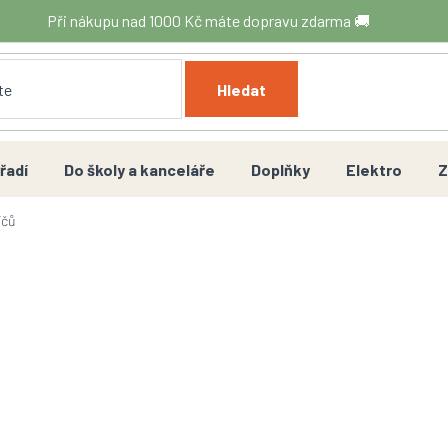
Při nákupu nad 1000 Kč máte dopravu zdarma 🚚
Hledat
řadí
Do školy a kanceláře
Doplňky
Elektro
Z
íčů