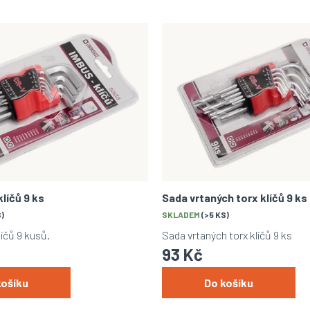
líčů 9 ks
Sada vrtaných torx klíčů 9 ks
S)
SKLADEM
(>5 KS)
íčů 9 kusů.
Sada vrtaných torx klíčů 9 ks
93 Kč
košíku
Do košíku