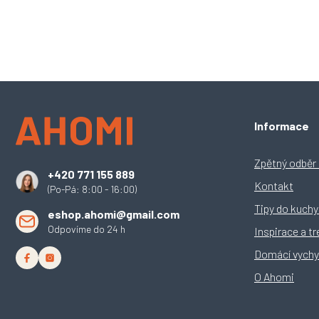
Z
Informace
á
p
a
Zpětný odběr e
+420 771 155 889
t
Kontakt
(Po-Pá: 8:00 - 16:00)
í
Tipy do kuch
eshop.ahomi@gmail.com
Odpovíme do 24 h
Inspirace a t
Domácí vychy
O Ahomi