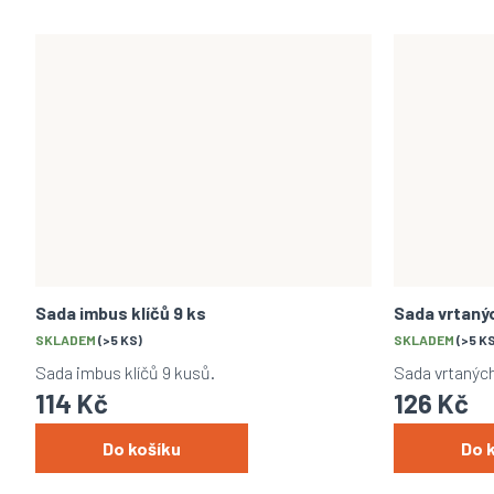
Sada imbus klíčů 9 ks
Sada vrtanýc
SKLADEM
(>5 KS)
SKLADEM
(>5 K
Sada imbus klíčů 9 kusů.
Sada vrtaných
114 Kč
126 Kč
Do košíku
Do 