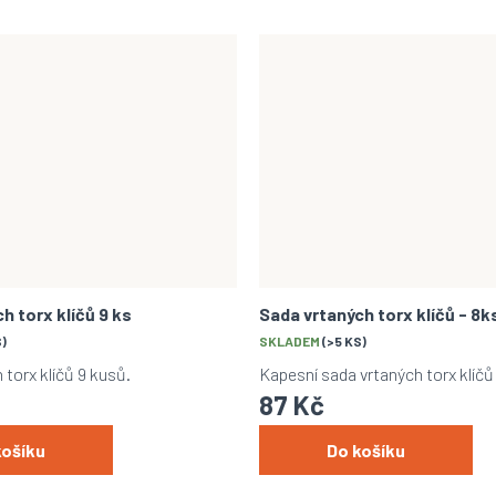
h torx klíčů 9 ks
Sada vrtaných torx klíčů - 8k
S)
SKLADEM
(>5 KS)
 torx klíčů 9 kusů.
Kapesní sada vrtaných torx klíčů
87 Kč
košíku
Do košíku