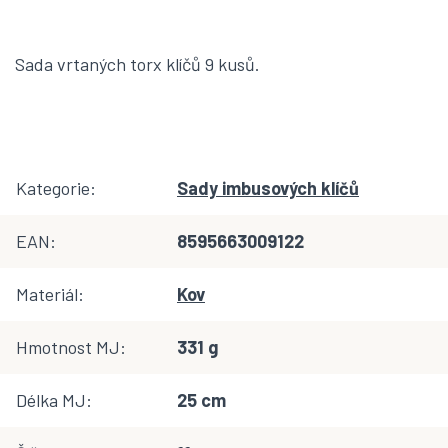
Sada vrtaných torx klíčů 9 kusů.
Kategorie
:
Sady imbusových klíčů
EAN
:
8595663009122
Materiál
:
Kov
Hmotnost MJ
:
331 g
Délka MJ
:
25 cm