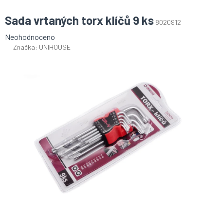
Sada vrtaných torx klíčů 9 ks
8020912
Průměrné
Neohodnoceno
hodnocení
Značka:
UNIHOUSE
produktu
je
0,0
z
5
hvězdiček.