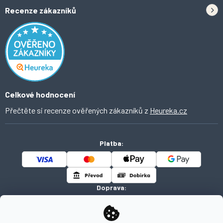
Doprava
Tipy do kuchyně
Recenze zákazníků
Odstoupení od smlouvy
Inspirace a trendy
Obchodní podmínky
Domácí vychytávky
Ochrana osobních údajů
O Ahomi
Celkové hodnocení
Přečtěte si recenze ověřených zákazníků z
Heureka.cz
Platba:
Doprava: