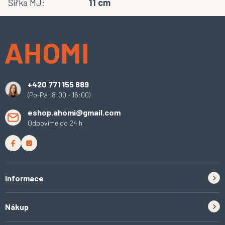
Šířka MJ
:
11 cm
Z
á
p
a
t
í
+420 771 155 889
(Po-Pá: 8:00 - 16:00)
eshop.ahomi@gmail.com
Odpovíme do 24 h
Informace
Zpětný odběr elektrozařízení a baterií
Nákup
Kontakt