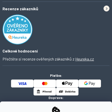
Doprava
Tipy do kuchyně
Recenze zákazníků
Odstoupení od smlouvy
Inspirace a trendy
Obchodní podmínky
Domácí vychytávky
Ochrana osobních údajů
O Ahomi
Celkové hodnocení
Přečtěte si recenze ověřených zákazníků z
Heureka.cz
Platba:
Doprava: