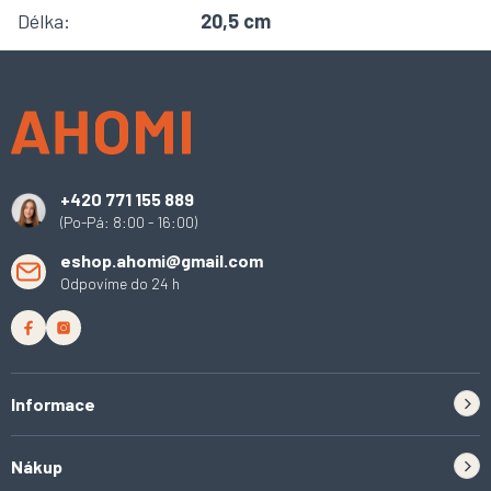
Délka
:
20,5 cm
Z
á
p
a
t
í
+420 771 155 889
(Po-Pá: 8:00 - 16:00)
eshop.ahomi@gmail.com
Odpovíme do 24 h
Informace
Zpětný odběr elektrozařízení a baterií
Nákup
Kontakt