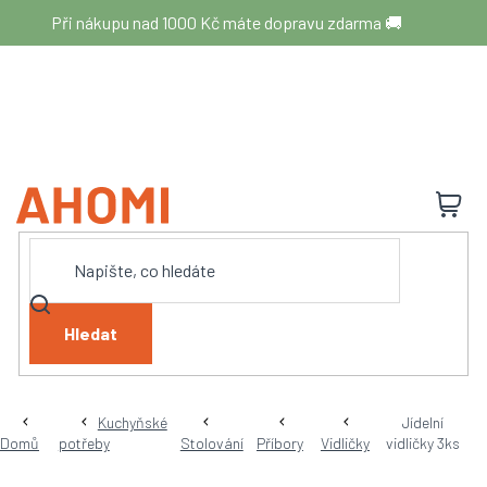
Přejít
Při nákupu nad 1000 Kč máte dopravu zdarma 🚚
na
obsah
N
K
Hledat
Kuchyňské
Jídelní
Domů
potřeby
Stolování
Příbory
Vidličky
vidličky 3ks