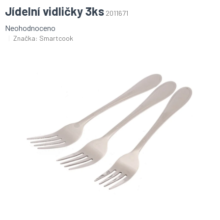
Jídelní vidličky 3ks
2011671
Průměrné
Neohodnoceno
hodnocení
Značka:
Smartcook
produktu
je
0,0
z
5
hvězdiček.