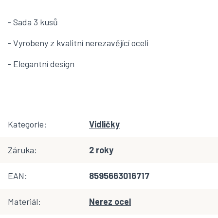
- Sada 3 kusů
- Vyrobeny z kvalitní nerezavějící oceli
- Elegantní design
Kategorie
:
Vidličky
Záruka
:
2 roky
EAN
:
8595663016717
Materiál
:
Nerez ocel